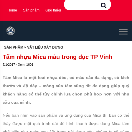
Home
Sản phẩm
Giới thiệu
SẢN PHẨM
> VẬT LIỆU XÂY DỰNG
Tấm nhựa Mica màu trong đục TP Vinh
7/1/2017 - Xem: 1601
Tấm Mica là một loại nhựa dẻo, có màu sắc đa dạng, có kích
thước và độ dày – mỏng của tấm cũng rất đa dạng giúp quý
khách hàng có thể tùy chỉnh lựa chọn phù hợp hơn với nhu
cầu của mình.
Nếu bạn nhìn vào sản phẩm và ứng dụng của Mica thì bạn có thể
thấy được một quá trình dài để hình thành được dạng Mica tấm
phổ biến như ngày nay. Và trong nội dung này, chúng ta sẽ cùng