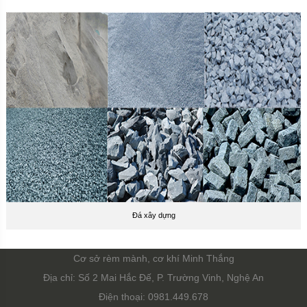
Đá xây dựng
Cơ sở rèm mành, cơ khí Minh Thắng
Địa chỉ: Số 2 Mai Hắc Đế, P. Trường Vinh, Nghệ An
Điện thoại: 0981.449.678