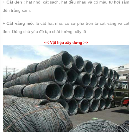
+
Cát đen
: hạt nhỏ, cát sạch, hạt đều nhau và có màu từ hơi sẫm
đến trắng xám.
+
Cát vàng mờ
: là cát hạt nhỏ, có sự pha trộn từ cát vàng và cát
đen. Dùng chủ yếu để tạo chát tường, xây tô.
<< Vật liệu xây dựng >>