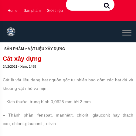
Home
Sản phẩm
Giới thiệu
SẢN PHẨM
> VẬT LIỆU XÂY DỰNG
Cát xây dựng
24/2/2021 - Xem: 1488
Cát là vật liệu dạng hạt nguồn gốc tự nhiên bao gồm các hạt đá và
khoáng vật nhỏ và mịn.
– Kích thước: trung bình 0,0625 mm tới 2 mm
– Thành phần: fenspat, manhêtit, chlorit, glauconit hay thạch
cao, chlorit-glauconit, olivin…