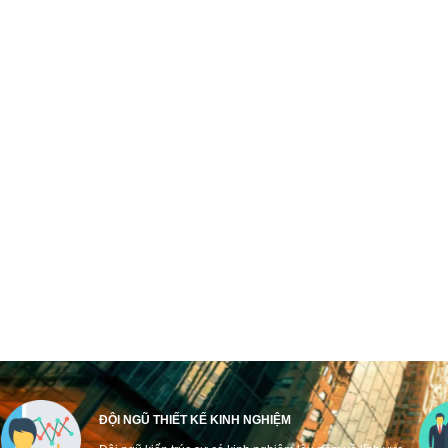
ĐỘI NGŨ THIẾT KẾ KINH NGHIỆM