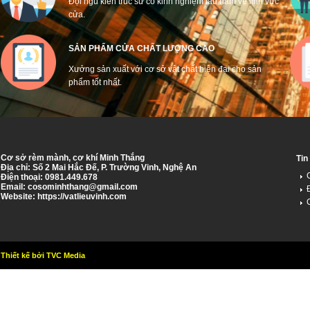
Đội ngũ kiến trúc sư có kinh nghiệm lâu năm về lĩnh vực
cửa.
SẢN PHẨM CỬA CHẤT LƯỢNG CAO
Xưởng sản xuất với cơ sở vật chất hiện đại cho sản
phẩm tốt nhất.
Cơ sở rèm mành, cơ khí Minh Thắng
Tin
Địa chỉ: Số 2 Mai Hắc Đế, P. Trường Vinh, Nghệ An
Điện thoại: 0981.449.678
Email:
cosominhthang@gmail.com
Website: https://vatlieuvinh.com
Thiết kế bởi TVC Media