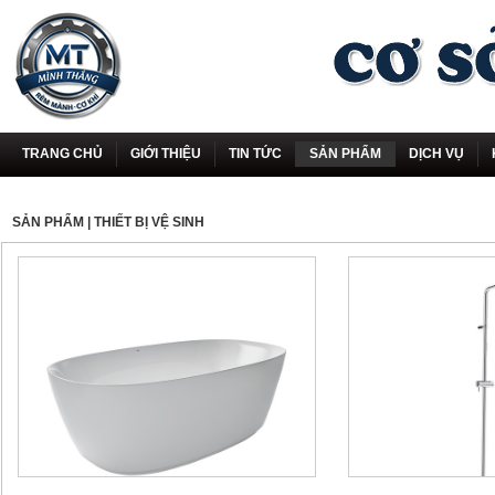
TRANG CHỦ
GIỚI THIỆU
TIN TỨC
SẢN PHẨM
DỊCH VỤ
SẢN PHẨM
| THIẾT BỊ VỆ SINH