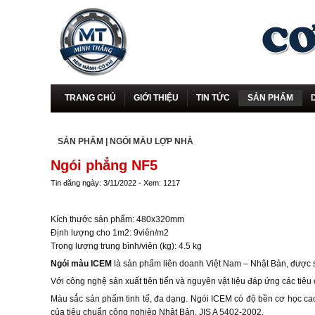
TRANG CHỦ
GIỚI THIỆU
TIN TỨC
SẢN PHẨM
SẢN PHẨM
|
NGÓI MÀU LỢP NHÀ
Ngói phẳng NF5
Tin đăng ngày: 3/11/2022 - Xem: 1217
Kích thước sản phẩm: 480x320mm
Định lượng cho 1m2: 9viên/m2
Trọng lượng trung bình/viên (kg): 4.5 kg
Ngói màu ICEM
là sản phẩm liên doanh Việt Nam – Nhật Bản, được sả
Với công nghệ sản xuất tiên tiến và nguyên vật liệu đáp ứng các ti
Màu sắc sản phẩm tinh tế, đa dạng. Ngói ICEM có độ bền cơ học cao,
của tiêu chuẩn công nghiệp Nhật Bản, JIS A 5402-2002.