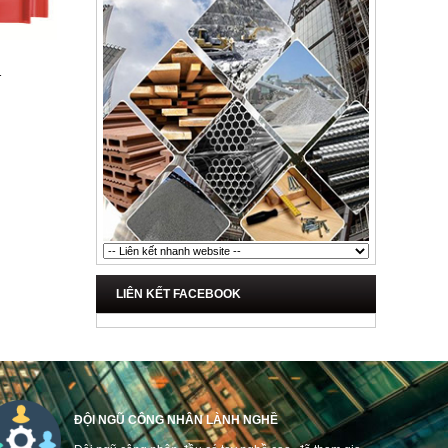
1
LIÊN KẾT FACEBOOK
ĐỘI NGŨ CÔNG NHÂN LÀNH NGHỀ