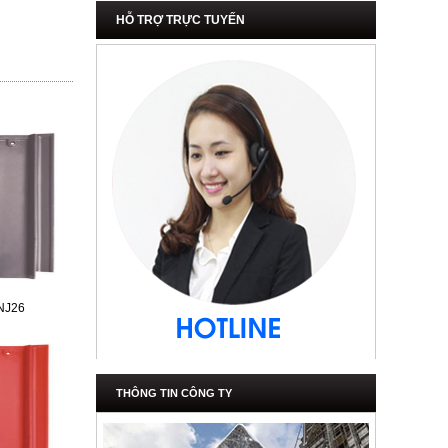
HỖ TRỢ TRỰC TUYẾN
 NJ26
THÔNG TIN CÔNG TY