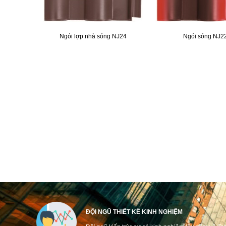
Ngói lợp nhà sóng NJ24
Ngói sóng NJ2
ĐỘI NGŨ THIẾT KẾ KINH NGHIỆM