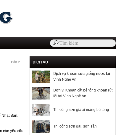
Bản in
DỊCH VỤ
Dịch vụ khoan sửa giếng nước tại
Vinh Nghệ An
Đơn vị Khoan cắt bê tông khoan rút
lõi tại Vinh Nghệ An
Thi công sơn giả xi măng bê tông
ố Nhật Bản.
Thi công sơn gai, sơn sần
ãn các yêu cầu