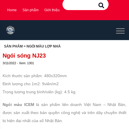
Home
Sản phẩm
Giới thiệu
SẢN PHẨM
> NGÓI MÀU LỢP NHÀ
Ngói sóng NJ23
3/11/2022 - Xem: 1301
Kích thước sản phẩm: 480x320mm
Định lượng cho 1m2: 9viên/m2
Trọng lượng trung bình/viên (kg): 4.5 kg
Ngói màu ICEM
là sản phẩm liên doanh Việt Nam – Nhật Bản,
được sản xuất theo bản quyền công nghệ và trên dây chuyền thiết
bị hiện đại nhất của số Nhật Bản.