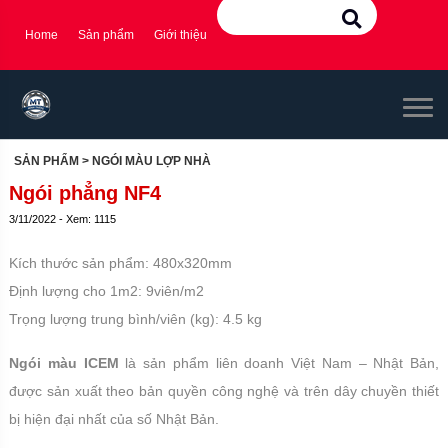
Home
Sản phẩm
Giới thiệu
SẢN PHẨM
> NGÓI MÀU LỢP NHÀ
Ngói phẳng NF4
3/11/2022 - Xem: 1115
Kích thước sản phẩm: 480x320mm
Định lượng cho 1m2: 9viên/m2
Trọng lượng trung bình/viên (kg): 4.5 kg
Ngói màu ICEM
là sản phẩm liên doanh Việt Nam – Nhật Bản,
được sản xuất theo bản quyền công nghệ và trên dây chuyền thiết
bị hiện đại nhất của số Nhật Bản.