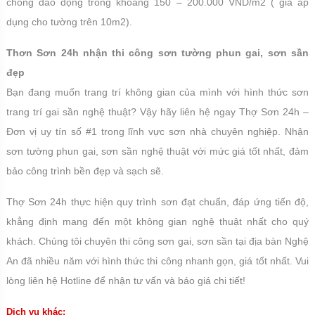
chóng dao động trong khoảng 150 – 200.000 VND/m2 ( giá áp
dụng cho tường trên 10m2).
Thơn Sơn 24h nhận thi công sơn tường phun gai, sơn sần
đẹp
Bạn đang muốn trang trí không gian của mình với hình thức sơn
trang trí gai sần nghệ thuật? Vậy hãy liên hệ ngay Thợ Sơn 24h –
Đơn vị uy tín số #1 trong lĩnh vực sơn nhà chuyên nghiệp. Nhận
sơn tường phun gai, sơn sần nghệ thuật với mức giá tốt nhất, đảm
bảo công trình bền đẹp và sạch sẽ.
Thợ Sơn 24h thực hiện quy trình sơn đạt chuẩn, đáp ứng tiến độ,
khẳng định mang đến một không gian nghệ thuật nhất cho quý
khách. Chúng tôi chuyên thi công sơn gai, sơn sần tại địa bàn Nghệ
An đã nhiều năm với hình thức thi công nhanh gọn, giá tốt nhất. Vui
lòng liên hệ Hotline để nhận tư vấn và báo giá chi tiết!
Dịch vụ khác: