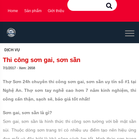
Home
Sản phẩm
Giới thiệu
DỊCH VỤ
Thi công sơn gai, sơn sần
7/1/2017 - Xem: 2658
Thợ Sơn 24h chuyên thi công sơn gai, sơn sần uy tín số #1 tại
Nghệ An. Thợ sơn tay nghề cao hơn 7 năm kinh nghiệm, thi
công cẩn thận, sạch sẽ, báo giá tốt nhất!
Sơn gai, sơn sần là gì?
Sơn gai, sơn sần là hình thức thi công sơn tường với bề mặt sần
sùi. Thuộc dòng sơn trang trí có nhiều ưu điểm tạo nên hiệu ứng
đẹp mắt và đặc biệt là khả năng cách âm tốt. Hình thức sơn trang