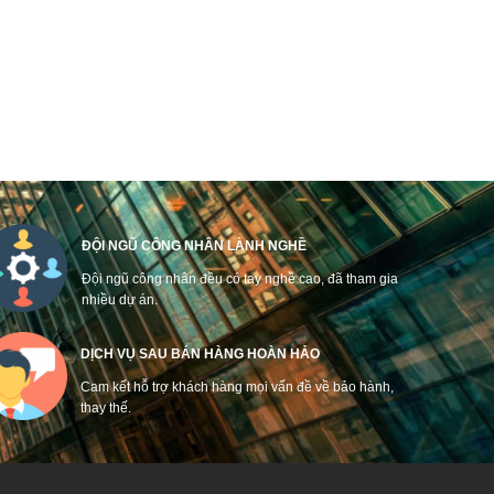
ĐỘI NGŨ CÔNG NHÂN LÀNH NGHỀ
Đội ngũ công nhân đều có tay nghề cao, đã tham gia
nhiều dự án.
DỊCH VỤ SAU BÁN HÀNG HOÀN HẢO
Cam kết hỗ trợ khách hàng mọi vấn đề về bảo hành,
thay thế.