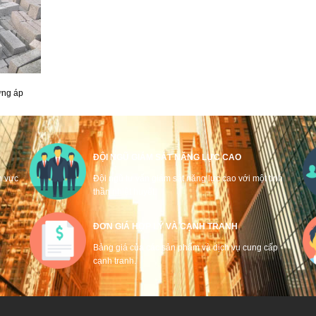
ưng áp
ĐỘI NGŨ GIÁM SÁT NĂNG LỰC CAO
h vực
Đội ngũ tư vấn giám sát năng lực cao với một tinh
thần nhiệt huyết.
ĐƠN GIÁ HỢP LÝ VÀ CẠNH TRANH
n
Bảng giá của các sản phẩm và dịch vụ cung cấp
cạnh tranh.