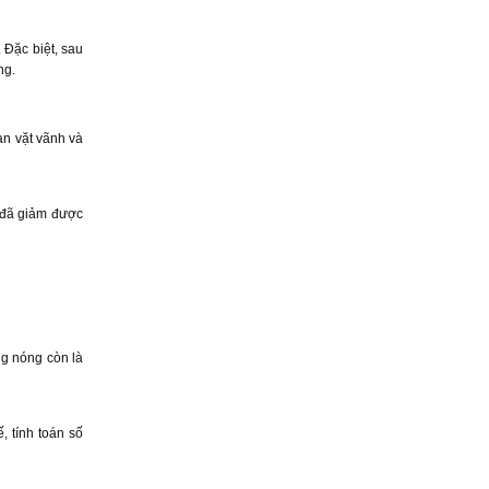
 Đặc biệt, sau
ng.
ạn vặt vãnh và
g đã giảm được
ng nóng còn là
, tính toán số