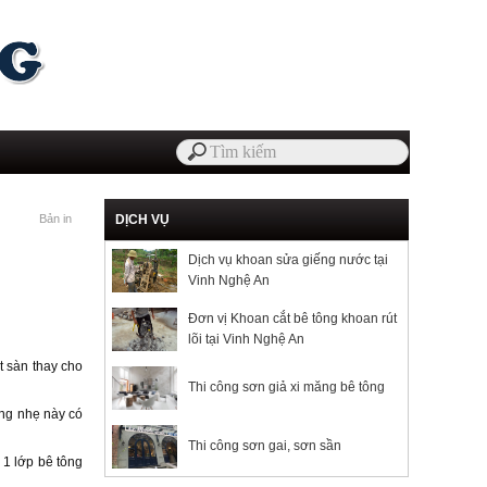
Bản in
DỊCH VỤ
Dịch vụ khoan sửa giếng nước tại
Vinh Nghệ An
Đơn vị Khoan cắt bê tông khoan rút
lõi tại Vinh Nghệ An
t sàn thay cho
Thi công sơn giả xi măng bê tông
ông nhẹ này có
Thi công sơn gai, sơn sần
 1 lớp bê tông