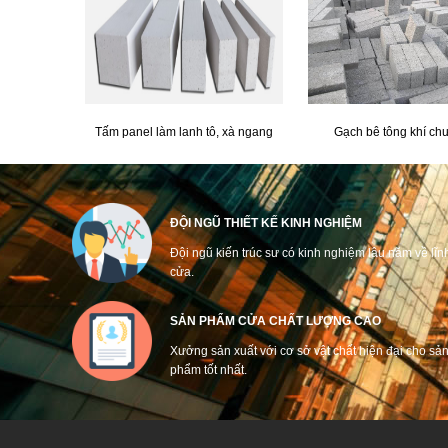
Tấm panel làm lanh tô, xà ngang
Gạch bê tông khí ch
ĐỘI NGŨ THIẾT KẾ KINH NGHIỆM
Đội ngũ kiến trúc sư có kinh nghiệm lâu năm về lĩn
cửa.
SẢN PHẨM CỬA CHẤT LƯỢNG CAO
Xưởng sản xuất với cơ sở vật chất hiện đại cho sả
phẩm tốt nhất.