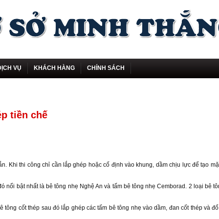
DỊCH VỤ
KHÁCH HÀNG
CHÍNH SÁCH
p tiền chế
ẵn. Khi thi công chỉ cần lắp ghép hoặc cố định vào khung, dầm chịu lực để tạo mặ
 đó nổi bật nhất là bê tông nhẹ Nghệ An và tấm bê tông nhẹ Cemborad. 2 loại bê t
tông cốt thép sau đó lắp ghép các tấm bê tông nhẹ vào dầm, đan cốt thép và đổ