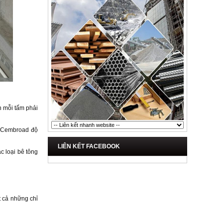
h mỗi tấm phải
hẹ Cembroad độ
LIÊN KẾT FACEBOOK
c loại bê tông
t cả những chỉ