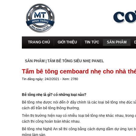
TRANG CHỦ
GIỚI THIỆU
TIN TỨC
SẢN PHẨM
SẢN PHẨM
|
TÂM BÊ TÔNG SIÊU NHẸ PANEL
Tấm bê tông cemboard nhẹ cho nhà thé
Tin đăng ngày: 24/2/2021 - Xem: 2780
Bê tông nhẹ là gì? có những loại nào?
Bê tông nhẹ được nói đến ở đây chính là các loại bê tông nhẹ đúc s
cách đổ trần bê tông thông thường.
Trên thị trường hiện nay có nhiều loại bê tông nhẹ khác nhau, trong
cách thi công hoàn toàn khác nhau.
Bê tông nhẹ Nghệ An sẽ thi công bằng cách dựng dầm dự ứng lực bê 
mỏng làm sàn.