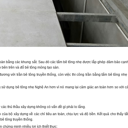
oàn bằng các khung sắt. Sau đó các tấm bê tông nhẹ được lắp ghép đảm bảo cạn
áo bên trên và đổ bê tông mỏng tạo sàn.
ương với trần bê tông truyền thống, còn việc thi công trần bằng tấm bê tông n
ng sử dụng bê tông nhẹ Nghệ An hơn vì nó mang lại cảm giác an toàn hơn so với cá
các thủ thầu xây dựng không có vấn đề gì phải lo lắng.
của bộ xây dựng về các chỉ tiêu an toàn, chịu lực và độ bền. Kết quả cho thấy tấ
bê tông truyền thống.
chứng minh nhiều lợi ích thiết thực: