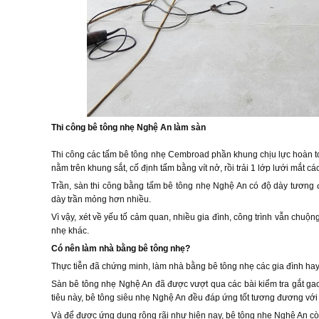
Thi công bê tông nhẹ Nghệ An làm sàn
Thi công các tấm bê tông nhẹ Cembroad phần khung chịu lực hoàn t
nằm trên khung sắt, cố định tấm bằng vít nở, rồi trải 1 lớp lưới mắt c
Trần, sàn thi công bằng tấm bê tông nhẹ Nghệ An có độ dày tương đ
dày trần mỏng hơn nhiều.
Vì vậy, xét về yếu tố cảm quan, nhiều gia đình, công trình vẫn chuộ
nhẹ khác.
Có nên làm nhà bằng bê tông nhẹ?
Thực tiễn đã chứng minh, làm nhà bằng bê tông nhẹ các gia đình hay 
Sàn bê tông nhẹ Nghệ An đã được vượt qua các bài kiểm tra gắt gao 
tiêu này, bê tông siêu nhẹ Nghệ An đều đáp ứng tốt tương đương với 
Và để được ứng dụng rộng rãi như hiện nay, bê tông nhẹ Nghệ An còn 