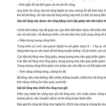
– Rút ngắn tối đa thời gian và chi phí thi công
Quy trình thi công sàn bê tông Nghệ An như chúng tôi đã trình bày 
khi đổ bê tông, chỉ cần lớp bê tông mỏng này khô có thể sử dụng trầ
Sàn bê tông nhẹ được thi công bằng cách lắp ghép nên tiết kiệm thờ
Chính tính năng này đã giúp các gia đình tiết kiệm được rất nhiều th
các chi phí phụ. Và đương nhiên, chi phí xây nhà cuối cùng cũng sẽ đ
– Giảm trọng lượng công trình
Trung bình cứ 1m2 sàn panel Nghệ An sẽ giảm được 5 – 7 kg so với
hàng trăm kg so với cách đổ bê tông truyền thống. Và dĩ nhiên, với cô
Các tấm bê tông nhẹ rỗng giữa, trọng lượng nhẹ nên góp phần giảm 
Các tấm bê tông nhẹ rỗng giữa, trọng lượng nhẹ nên góp phần giảm 
Trọng lượng công trình giảm cho phép các chủ đầu tư có thể giảm bớt
– Tính năng chống nóng, chống ồn tốt
Bê tông siêu nhẹ không dẫn nhiệt, không truyền nhiệt như bê tông t
tính năng chống ồn hiệu quả, vượt trội.
Giá bê tông nhẹ 2020 thi công trọn gói
Hiện nay nhận thi công trọn gói bê tông nhẹ. Khi nhận được công trì
lượng vật tư, vận chuyển vật tư và thi công hoàn thiện trần.
Báo giá thi công bê tông nhẹ Nghệ An 2019 của công ty chúng tôi nh