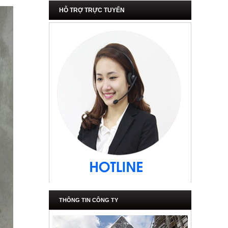
HỖ TRỢ TRỰC TUYẾN
THÔNG TIN CÔNG TY