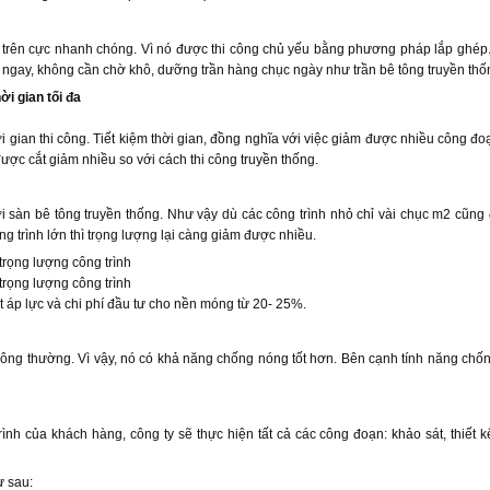
ở trên cực nhanh chóng. Vì nó được thi công chủ yếu bằng phương pháp lắp ghép.
n ngay, không cần chờ khô, dưỡng trần hàng chục ngày như trần bê tông truyền thố
i gian tối đa
ời gian thi công. Tiết kiệm thời gian, đồng nghĩa với việc giảm được nhiều công đo
ược cắt giảm nhiều so với cách thi công truyền thống.
 sàn bê tông truyền thống. Như vậy dù các công trình nhỏ chỉ vài chục m2 cũn
ng trình lớn thì trọng lượng lại càng giảm được nhiều.
trọng lượng công trình
trọng lượng công trình
 áp lực và chi phí đầu tư cho nền móng từ 20- 25%.
hông thường. Vì vậy, nó có khả năng chống nóng tốt hơn. Bên cạnh tính năng chố
nh của khách hàng, công ty sẽ thực hiện tất cả các công đoạn: khảo sát, thiết kế
ư sau: