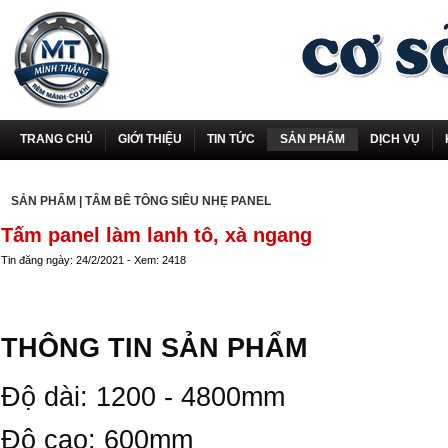
TRANG CHỦ
GIỚI THIỆU
TIN TỨC
SẢN PHẨM
DỊCH VỤ
SẢN PHẨM
|
TÂM BÊ TÔNG SIÊU NHẸ PANEL
Tấm panel làm lanh tô, xà ngang
Tin đăng ngày: 24/2/2021 - Xem: 2418
THÔNG TIN SẢN PHẨM
Độ dài: 1200 - 4800mm
Độ cao: 600mm