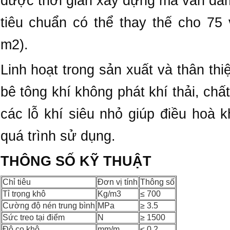
được thời gian xây dựng mà vẫn đả
tiêu chuẩn có thể thay thế cho 75
m2).
Linh hoạt trong sản xuất và thân thi
bê tông khí không phát khí thải, chấ
các lỗ khí siêu nhỏ giúp điều hoà k
quá trình sử dụng.
THÔNG SỐ KỸ THUẬT
Chỉ tiêu
Đơn vị tính
Thông số
Tỉ trọng khô
Kg/m3
≤ 700
Cường độ nén trung bình
MPa
≥ 3.5
Sức treo tại điểm
N
≥ 1500
Độ co khô
mm/m
≤ 0.2