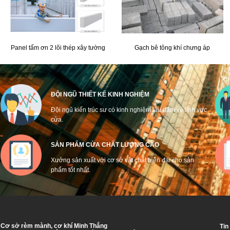
Panel tấm ơn 2 lõi thép xây tường
Gạch bê tông khí chưng áp
ĐỘI NGŨ THIẾT KẾ KINH NGHIỆM
Đội ngũ kiến trúc sư có kinh nghiệm lâu năm về lĩnh vực
cửa.
SẢN PHẨM CỬA CHẤT LƯỢNG CAO
Xưởng sản xuất với cơ sở vật chất hiện đại cho sản
phẩm tốt nhất.
Cơ sở rèm mành, cơ khí Minh Thắng
Tin