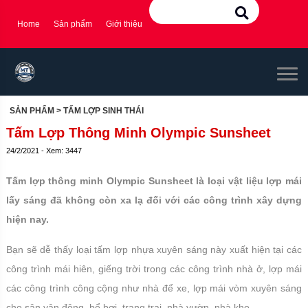
Home
Sản phẩm
Giới thiệu
SẢN PHẨM
> TẤM LỢP SINH THÁI
Tấm Lợp Thông Minh Olympic Sunsheet
24/2/2021 - Xem: 3447
Tấm lợp thông minh Olympic Sunsheet là loại vật liệu lợp mái
lấy sáng đã không còn xa lạ đối với các công trình xây dựng
hiện nay.
Bạn sẽ dễ thấy loại tấm lợp nhựa xuyên sáng này xuất hiện tại các
công trình mái hiên, giếng trời trong các công trình nhà ở, lợp mái
các công trình công cộng như nhà để xe, lợp mái vòm xuyên sáng
cho sân vận động, bể bơi, trang trại, nhà vườn, nhà kho, ...