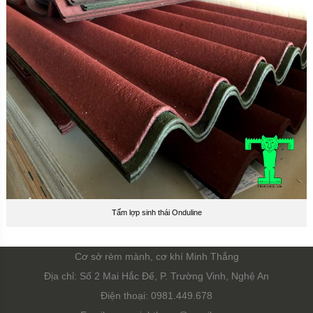
Tấm lợp sinh thái Onduline
Cơ sở rèm mành, cơ khí Minh Thắng
Địa chỉ: Số 2 Mai Hắc Đế, P. Trường Vinh, Nghệ An
Điện thoại: 0981.449.678