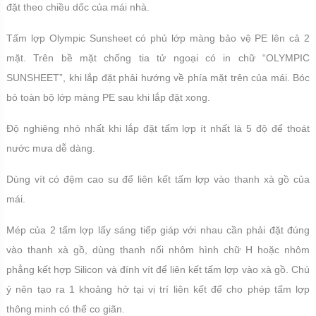
đặt theo chiều dốc của mái nhà.
Tấm lợp Olympic Sunsheet có phủ lớp màng bảo vệ PE lên cả 2
mặt. Trên bề mặt chống tia tử ngoại có in chữ “OLYMPIC
SUNSHEET”, khi lắp đặt phải hướng về phía mặt trên của mái. Bóc
bỏ toàn bộ lớp màng PE sau khi lắp đặt xong.
Độ nghiêng nhỏ nhất khi lắp đặt tấm lợp ít nhất là 5 độ để thoát
nước mưa dễ dàng.
Dùng vít có đệm cao su để liên kết tấm lợp vào thanh xà gồ của
mái.
Mép của 2 tấm lợp lấy sáng tiếp giáp với nhau cần phải đặt đúng
vào thanh xà gồ, dùng thanh nối nhôm hình chữ H hoặc nhôm
phẳng kết hợp Silicon và đính vít để liên kết tấm lợp vào xà gồ. Chú
ý nên tạo ra 1 khoảng hở tại vị trí liên kết để cho phép tấm lợp
thông minh có thể co giãn.