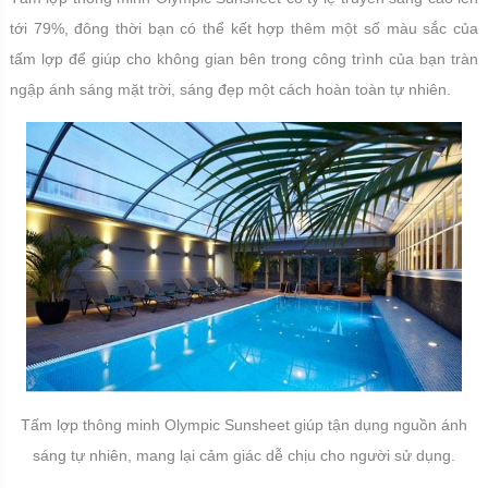
tới 79%, đông thời bạn có thể kết hợp thêm một số màu sắc của
tấm lợp để giúp cho không gian bên trong công trình của bạn tràn
ngập ánh sáng mặt trời, sáng đẹp một cách hoàn toàn tự nhiên.
Tấm lợp thông minh Olympic Sunsheet giúp tận dụng nguồn ánh
sáng tự nhiên, mang lại cảm giác dễ chịu cho người sử dụng.