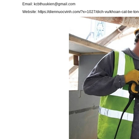
Email:
kcbthuukien@gmail.com
Website:
https://diennuocvinh.com/?x=1027/dich-vu/khoan-cat-be-ton