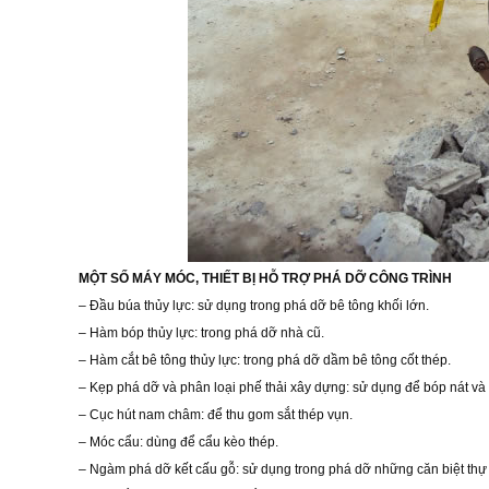
MỘT SỐ MÁY MÓC, THIẾT BỊ HỖ TRỢ PHÁ DỠ CÔNG TRÌNH
– Đầu búa thủy lực: sử dụng trong phá dỡ bê tông khối lớn.
– Hàm bóp thủy lực: trong phá dỡ nhà cũ.
– Hàm cắt bê tông thủy lực: trong phá dỡ dầm bê tông cốt thép.
– Kẹp phá dỡ và phân loại phế thải xây dựng: sử dụng để bóp nát và 
– Cục hút nam châm: để thu gom sắt thép vụn.
– Móc cẩu: dùng để cẩu kèo thép.
– Ngàm phá dỡ kết cấu gỗ: sử dụng trong phá dỡ những căn biệt thự