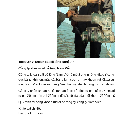
Top ĐƠn vị khoan cắt bê tông Nghệ An:
Công ty khoan cắt bê tông Nam Việt
Công ty khoan cắt bê tông Nam Việt là một trong những địa chỉ cung 
đục bằng khí nén, máy cắt bằng kim cương, máy khoan rút lõi….) cùng
tông Nam Việt tự tin sẽ mang đến cho quý khách hàng dịch vụ khoan rú
Công ty nhận khoan rút lõi (khoan ống) bê tông từ bán kính 25mm đế
từ phi 20mm đến phi 250mm, độ sâu tối đa của mũi khoan 2500mm (2,
Quy trình thi công khoan rút lõi bê tông tại công ty Nam Việt:
Khảo sát chi tiết
Báo giá thực hiện