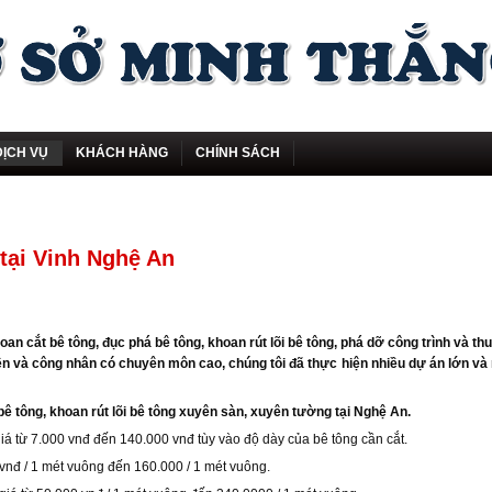
DỊCH VỤ
KHÁCH HÀNG
CHÍNH SÁCH
 tại Vinh Nghệ An
n cắt bê tông, đục phá bê tông, khoan rút lõi bê tông, phá dỡ công trình và t
iên và công nhân có chuyên môn cao, chúng tôi đã thực hiện nhiều dự án lớn và 
bê tông, khoan rút lõi bê tông xuyên sàn, xuyên tường tại Nghệ An.
giá từ 7.000 vnđ đến 140.000 vnđ tùy vào độ dày của bê tông cần cắt.
vnđ / 1 mét vuông đến 160.000 / 1 mét vuông.