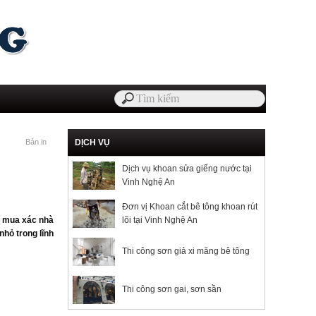
Bản in
DỊCH VỤ
Dịch vụ khoan sửa giếng nước tại
Vinh Nghệ An
Đơn vị Khoan cắt bê tông khoan rút
hu mua xác nhà
lõi tại Vinh Nghệ An
nhỏ trong lĩnh
Thi công sơn giả xi măng bê tông
Thi công sơn gai, sơn sần