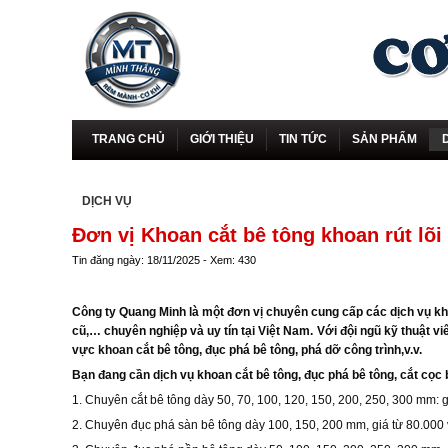
TRANG CHỦ
GIỚI THIỆU
TIN TỨC
SẢN PHẨM
DỊCH VỤ
Đơn vị Khoan cắt bê tông khoan rút lõi
Tin đăng ngày: 18/11/2025 - Xem: 430
Công ty Quang Minh là một đơn vị chuyên cung cấp các dịch vụ khoa
cũ,… chuyên nghiệp và uy tín tại Việt Nam. Với đội ngũ kỹ thuật v
vực khoan cắt bê tông, đục phá bê tông, phá dỡ công trình,v.v.
Bạn đang cần dịch vụ khoan cắt bê tông, đục phá bê tông, cắt cọc 
1. Chuyên cắt bê tông dày 50, 70, 100, 120, 150, 200, 250, 300 mm: 
2. Chuyên đục phá sàn bê tông dày 100, 150, 200 mm, giá từ 80.000 