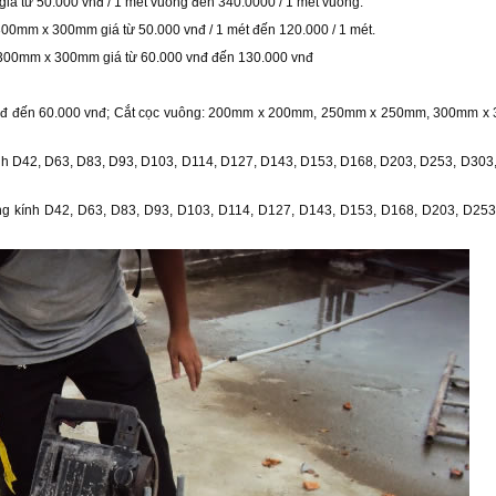
giá từ 50.000 vnđ / 1 mét vuông đến 340.0000 / 1 mét vuông.
mm x 300mm giá từ 50.000 vnđ / 1 mét đến 120.000 / 1 mét.
300mm x 300mm giá từ 60.000 vnđ đến 130.000 vnđ
 vnđ đến 60.000 vnđ; Cắt cọc vuông: 200mm x 200mm, 250mm x 250mm, 300mm x 
nh D42, D63, D83, D93, D103, D114, D127, D143, D153, D168, D203, D253, D303,
ng kính D42, D63, D83, D93, D103, D114, D127, D143, D153, D168, D203, D253,