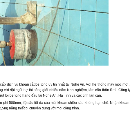
cấp dịch vụ khoan cắt bê tông uy tín nhất tại Nghệ An. Với hệ thống máy móc mới,
 với đội ngũ thợ thi công giỏi nhiều năm kinh nghiệm, làm cẩn thận tỉ mỉ, Công t
t lõi bê tông hàng đầu tại Nghệ An, Hà Tĩnh và các tỉnh lân cận.
n phi 500mm, độ sâu tối đa của mũi khoan chiều sâu không hạn chế. Nhận khoan r
5m) bằng thiết bị chuyên dụng với mọi công trình.