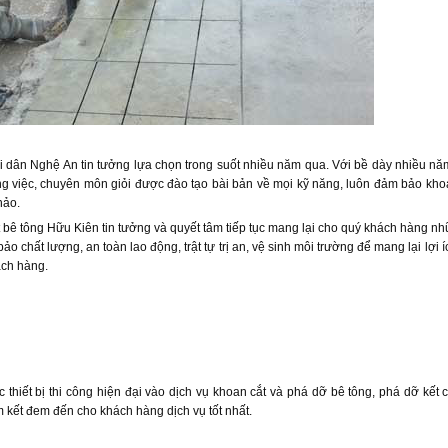
i dân Nghệ An tin tưởng lựa chọn trong suốt nhiều năm qua. Với bề dày nhiều n
ông việc, chuyên môn giỏi được đào tạo bài bản về mọi kỹ năng, luôn đảm bảo kho
hảo.
 bê tông Hữu Kiên tin tưởng và quyết tâm tiếp tục mang lại cho quý khách hàng 
o chất lượng, an toàn lao động, trật tự trị an, vệ sinh môi trường để mang lại lợi í
ách hàng.
hiết bị thi công hiện đại vào dịch vụ khoan cắt và phá dỡ bê tông, phá dỡ kết c
m kết đem đến cho khách hàng dịch vụ tốt nhất.