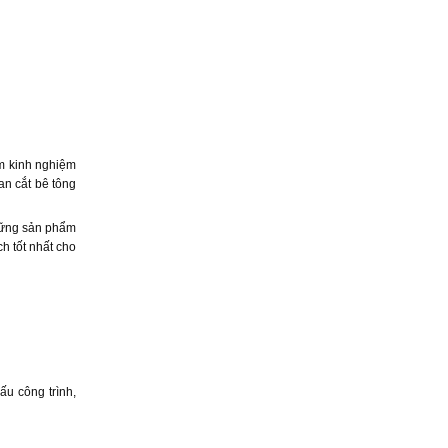
ăm kinh nghiệm
an cắt bê tông
những sản phẩm
ch tốt nhất cho
ấu công trình,