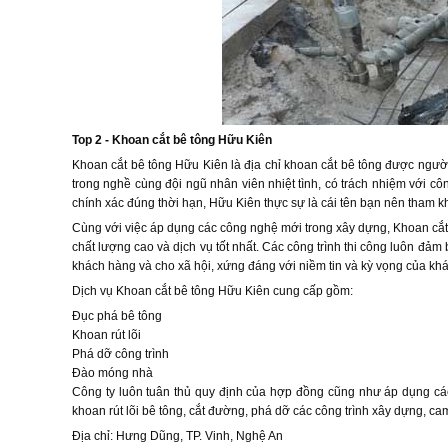
Top 2 - Khoan cắt bê tông Hữu Kiên
Khoan cắt bê tông Hữu Kiên là địa chỉ khoan cắt bê tông được ngườ
trong nghề cùng đội ngũ nhân viên nhiệt tình, có trách nhiệm với c
chính xác đúng thời hạn, Hữu Kiên thực sự là cái tên bạn nên tham k
Cùng với việc áp dụng các công nghệ mới trong xây dựng, Khoan cắt
chất lượng cao và dịch vụ tốt nhất. Các công trình thi công luôn đảm bả
khách hàng và cho xã hội, xứng đáng với niềm tin và kỳ vọng của kh
Dịch vụ Khoan cắt bê tông Hữu Kiên cung cấp gồm:
Đục phá bê tông
Khoan rút lõi
Phá dỡ công trình
Đào móng nhà
Công ty luôn tuân thủ quy định của hợp đồng cũng như áp dụng các t
khoan rút lõi bê tông, cắt đường, phá dỡ các công trình xây dựng, ca
Địa chỉ: Hưng Dũng, TP. Vinh, Nghệ An