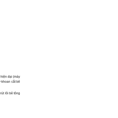
 hiện đại (máy
y khoan cắt bê
út lõi bê tông