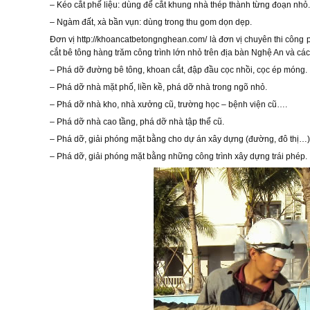
– Kéo cắt phế liệu: dùng để cắt khung nhà thép thành từng đoạn nhỏ.
– Ngàm đất, xà bần vụn: dùng trong thu gom dọn dẹp.
Đơn vị http://khoancatbetongnghean.com/ là đơn vị chuyên thi công 
cắt bê tông hàng trăm công trình lớn nhỏ trên địa bàn Nghệ An và các
– Phá dỡ đường bê tông, khoan cắt, đập đầu cọc nhồi, cọc ép móng.
– Phá dỡ nhà mặt phố, liền kề, phá dỡ nhà trong ngõ nhỏ.
– Phá dỡ nhà kho, nhà xưởng cũ, trường học – bệnh viện cũ….
– Phá dỡ nhà cao tầng, phá dỡ nhà tập thể cũ.
– Phá dỡ, giải phóng mặt bằng cho dự án xây dựng (đường, đô thị…)
– Phá dỡ, giải phóng mặt bằng những công trình xây dựng trái phép.