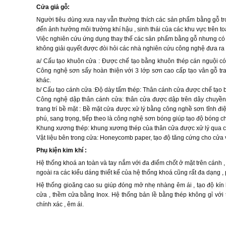
Cửa giả gỗ:
Người tiêu dùng xưa nay vẫn thường thích các sản phẩm bằng gỗ trong
đến ảnh hưởng môi trường khí hậu , sinh thái của các khu vực trên to
Việc nghiên cứu ứng dụng thay thế các sản phẩm bằng gỗ nhưng có c
không giải quyết được đòi hỏi các nhà nghiên cứu công nghệ đưa ra 
a/ Cấu tạo khuôn cửa : Được chế tạo bằng khuôn thép cán nguội có 
Công nghệ sơn sấy hoàn thiện với 3 lớp sơn cao cấp tạo vân gỗ tr
khác.
b/ Cấu tạo cánh cửa :Độ dày tấm thép: Thân cánh cửa được chế tạo
Công nghệ dập thân cánh cửa: thân cửa được dập trên dây chuyền 
trang trí bề mặt : Bề mặt cửa được xử lý bằng công nghề sơn tĩnh đi
phú, sang trọng, tiếp theo là công nghệ sơn bóng giúp tạo độ bóng c
Khung xương thép: khung xương thép của thân cửa được xử lý qua c
Vật liệu bên trong cửa: Honeycomb paper, tạo độ tăng cứng cho cửa 
Phụ kiện kim khí :
Hệ thống khoá an toàn và tay nắm với đa điểm chốt ở mặt trên cánh , 
ngoài ra các kiểu dáng thiết kế của hệ thống khoá cũng rất đa dạng ,
Hệ thống gioăng cao su giúp đóng mở nhẹ nhàng êm ái , tạo độ kín k
cửa , thềm cửa bằng Inox. Hệ thống bản lề bằng thép không gỉ với
chính xác , êm ái.