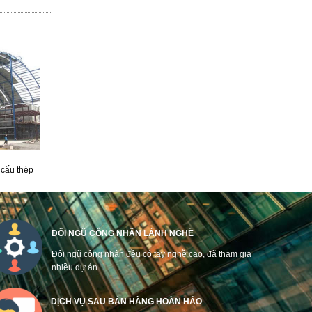
 cấu thép
ĐỘI NGŨ CÔNG NHÂN LÀNH NGHỀ
Đội ngũ công nhân đều có tay nghề cao, đã tham gia
nhiều dự án.
DỊCH VỤ SAU BÁN HÀNG HOÀN HẢO