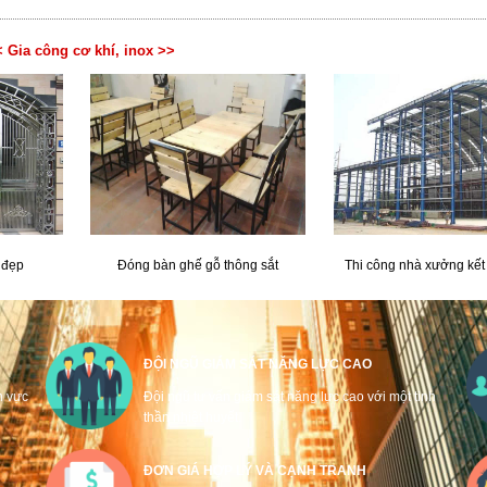
 Gia công cơ khí, inox >>
 đẹp
Đóng bàn ghế gỗ thông sắt
Thi công nhà xưởng kết
ĐỘI NGŨ GIÁM SÁT NĂNG LỰC CAO
h vực
Đội ngũ tư vấn giám sát năng lực cao với một tinh
thần nhiệt huyết.
ĐƠN GIÁ HỢP LÝ VÀ CẠNH TRANH