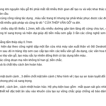
 khi nguyên liệu gỗ thì phải mất rất nhiều thời gian để tạo ra và việc khai thác
àn cầu.
ùng công năng tác dụng , màu sắc trang trí nhưng lại phải khác phục được các 
rất nhiều giải pháp và cũng từ đó " CỬA THÉP VÂN GỖ" ra đời.
chiều dày tối thiểu 1.2mm, kết cấu nhiều đường gân làm tăng độ cứng chịu lực,
ang trí sang trọng và hiện đại giúp độ bền mầu sơn gấp 3 lần các công nghệ sơ
 bằng tấm thép dày 0.7mm
hiện đại theo công nghệ dập một lần cửa nhà máy sản xuất thân vỏ ôtô Destroit
ện sau đó in tráng lớp sơn cao cấp tạo nên các kiểu vân gỗ đa dạng, các vân hoa t
ho lớp vân gỗ, tạo màu sắc tự nhiên đông thời có tác dụng bền màu .
ác công đoạn mạ nên không bỉ han gỉ, bền chắc.
và là chất liệu cách âm hoàn hảo.
mặt dưới cánh , 3 điểm chốt mặt bên cánh ( Như hình vẽ ) tạo sự an toàn tuyệt đối 
 phong phú và sang trọng.
hít , cách âm , cách nhiệt hoàn hảo. Hệ phụ kiện bao gồm : mắt quan sát góc nhì
 thiết kế đặc biệt ăn sâu vào khuôn cửa tạo sự vững chắc giúp chống xệ bảo đ