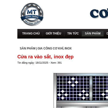
TRANG CHỦ
GIỚI THIỆU
TIN TỨC
SẢN PHẨM
SẢN PHẨM
|
GIA CÔNG CƠ KHÍ, INOX
Cửa ra vào sắt, inox đẹp
Tin đăng ngày: 18/11/2025 - Xem: 391