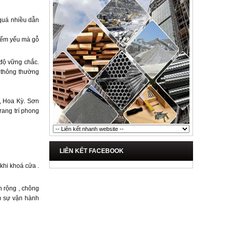
 quá nhiều dẫn
điểm yếu mà gỗ
 độ vững chắc.
n thông thường
, Hoa Kỳ. Sơn
rang trí phong
LIÊN KẾT FACEBOOK
khi khoá cửa .
n rộng , chông
ảm sự vận hành