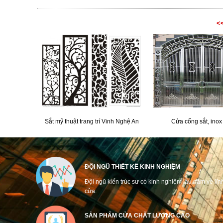
<<
Sắt mỹ thuật trang trí Vinh Nghệ An
Cửa cổng sắt, inox
ĐỘI NGŨ THIẾT KẾ KINH NGHIỆM
Đội ngũ kiến trúc sư có kinh nghiệm lâu năm về lĩn
cửa.
SẢN PHẨM CỬA CHẤT LƯỢNG CAO