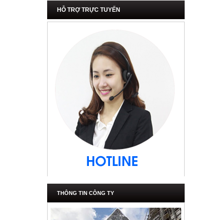
HỖ TRỢ TRỰC TUYẾN
THÔNG TIN CÔNG TY