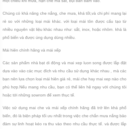
một chiều khi mưa, hạn chế ma sát, bụi bẩn bám vào.
Chúng có khả năng che nắng, che mưa, khá tốt,và chi phí mang lại
rẻ so với những loại mái khác. với loại mái tôn được cấu tạo từ
nhiều nguyên vật liệu khác nhau như: sắt, inox, hoặc nhôm. khá là
phổ biến và được úng dụng dùng nhiều.
Mái hiên chính hãng và mái xếp
Các sản phẩm nhà bạt di động và mai xep luon song được lắp đặt
dựa vào vào các mục đích và nhu cầu sử dụng khác nhau , mà các
bạn nên lựa chọn loại mái hiên giá rẻ, mái che hay mai xep nào cho
phù hợp.Nếu mang nhu cầu, bạn có thể liên hệ ngay với chúng tôi
hoặc tới những sowrom để xem thục tế.
Việc sử dụng mai che và mái xếp chính hãng đã trở lên khá phổ
biến, đó là biện pháp tối ưu nhất trong việc che chắn mưa nắng bảo
đảm sự linh hoạt kéo ra thu vào theo nhu cầu thực tế. và được lắp