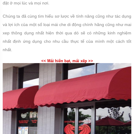
đặt ở mọi lúc và mọi nơi.
Chúng ta đã cùng tìm hiểu sơ lược về tính năng cũng như tác dụng
và lợi ích của một số loại mái che di động chính hãng cũng như mai
xep thông dụng nhất hiện thời qua dó sẽ có những kinh nghiệm
nhất định ứng dụng cho nhu cầu thực tế của mình một cách tốt
nhất.
<< Mái hiên bạt, mái xếp >>