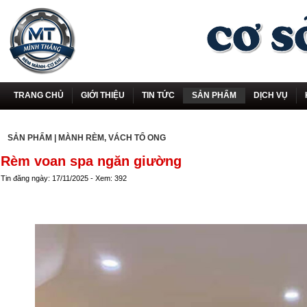
TRANG CHỦ
GIỚI THIỆU
TIN TỨC
SẢN PHẨM
DỊCH VỤ
SẢN PHẨM
|
MÀNH RÈM, VÁCH TỔ ONG
Rèm voan spa ngăn giường
Tin đăng ngày: 17/11/2025 - Xem: 392