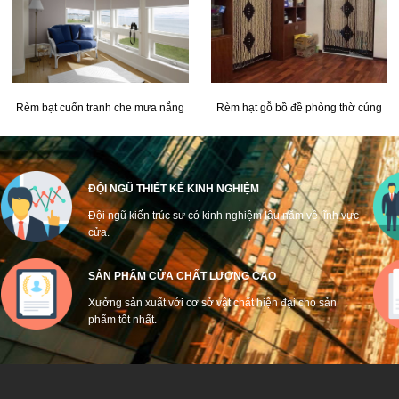
Rèm bạt cuốn tranh che mưa nắng
Rèm hạt gỗ bồ đề phòng thờ cúng
ĐỘI NGŨ THIẾT KẾ KINH NGHIỆM
Đội ngũ kiến trúc sư có kinh nghiệm lâu năm về lĩnh vực
cửa.
SẢN PHẨM CỬA CHẤT LƯỢNG CAO
Xưởng sản xuất với cơ sở vật chất hiện đại cho sản
phẩm tốt nhất.