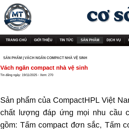
TRANG CHỦ
GIỚI THIỆU
TIN TỨC
SẢN PHẨM
DỊCH VỤ
SẢN PHẨM
|
VÁCH NGĂN COMPACT NHÀ VỆ SINH
Vách ngăn compact nhà vệ sinh
Tin đăng ngày: 19/11/2025 - Xem: 270
Sản phẩm của CompactHPL Việt Nam 
chất lượng đáp ứng mọi nhu cầu c
gồm: Tấm compact đơn sắc, Tấm co