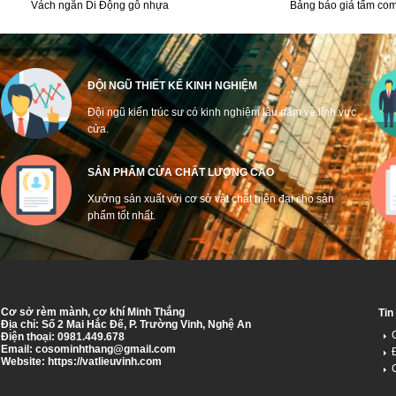
Vách ngăn Di Động gỗ nhựa
Bảng báo giá tấm com
ĐỘI NGŨ THIẾT KẾ KINH NGHIỆM
Đội ngũ kiến trúc sư có kinh nghiệm lâu năm về lĩnh vực
cửa.
SẢN PHẨM CỬA CHẤT LƯỢNG CAO
Xưởng sản xuất với cơ sở vật chất hiện đại cho sản
phẩm tốt nhất.
Cơ sở rèm mành, cơ khí Minh Thắng
Tin
Địa chỉ: Số 2 Mai Hắc Đế, P. Trường Vinh, Nghệ An
Điện thoại: 0981.449.678
Email:
cosominhthang@gmail.com
Website: https://vatlieuvinh.com