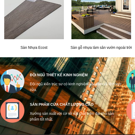
Sàn Nhựa Ecost
Sàn gỗ nhựa làm sân vườn ngoài trời
ĐỘI NGŨ THIẾT KẾ KINH NGHIỆM
Đội ngũ kiến trúc sư có kinh nghiệm lâu năm về lĩnh vực
cửa.
SẢN PHẨM CỬA CHẤT LƯỢNG CAO
Xưởng sản xuất với cơ sở vật chất hiện đại cho sản
phẩm tốt nhất.