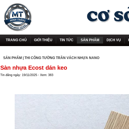
TRANG CHỦ
GIỚI THIỆU
TIN TỨC
SẢN PHẨM
DỊCH VỤ
SẢN PHẨM
|
THI CÔNG TƯỜNG TRẦN VÁCH NHỰA NANO
Sàn nhựa Ecost dán keo
Tin đăng ngày: 19/11/2025 - Xem: 383