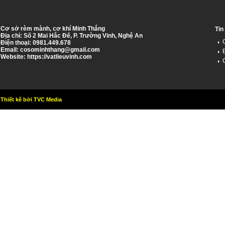
Cơ sở rèm mành, cơ khí Minh Thắng
Tin
Địa chỉ: Số 2 Mai Hắc Đế, P. Trường Vinh, Nghệ An
Điện thoại: 0981.449.678
Email:
cosominhthang@gmail.com
Website: https://vatlieuvinh.com
Thiết kế bởi TVC Media