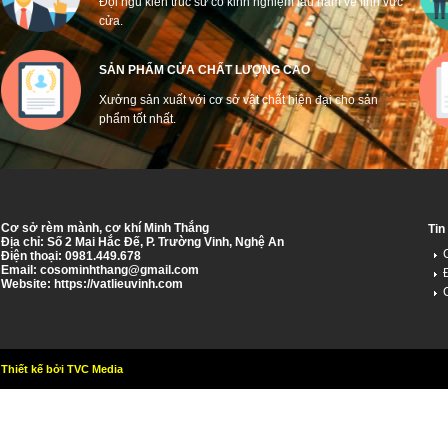
Đội ngũ kiến trúc sư có kinh nghiệm lâu năm về lĩnh vực
cửa.
SẢN PHẨM CỬA CHẤT LƯỢNG CAO
Xưởng sản xuất với cơ sở vật chất hiện đại cho sản
phẩm tốt nhất.
Cơ sở rèm mành, cơ khí Minh Thắng
Tin
Địa chỉ: Số 2 Mai Hắc Đế, P. Trường Vinh, Nghệ An
Điện thoại: 0981.449.678
Email:
cosominhthang@gmail.com
Website: https://vatlieuvinh.com
Thiết kế bởi TVC Media