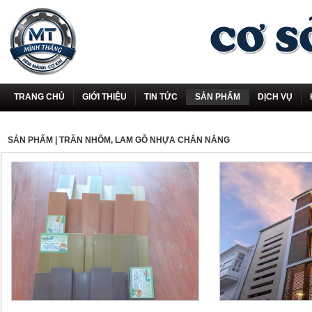
TRANG CHỦ
GIỚI THIỆU
TIN TỨC
SẢN PHẨM
DỊCH VỤ
SẢN PHẨM
| TRẦN NHÔM, LAM GỖ NHỰA CHẮN NẮNG