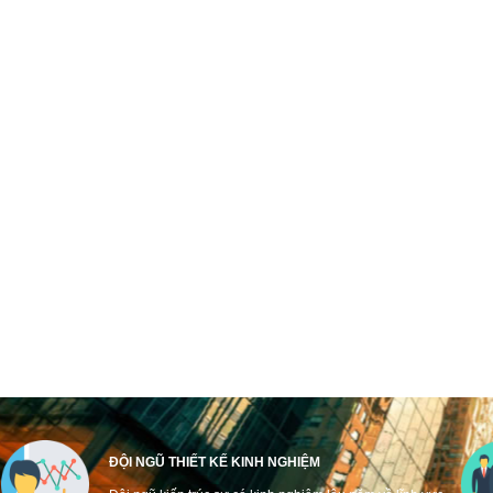
ĐỘI NGŨ THIẾT KẾ KINH NGHIỆM