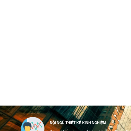
ĐỘI NGŨ THIẾT KẾ KINH NGHIỆM