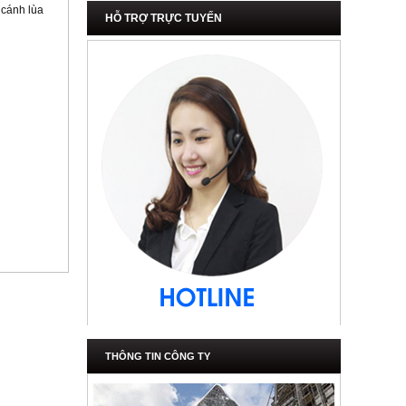
 cánh lùa
HỖ TRỢ TRỰC TUYẾN
THÔNG TIN CÔNG TY