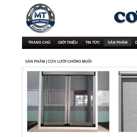
TRANG CHỦ
GIỚI THIỆU
TIN TỨC
SẢN PHẨM
SẢN PHẨM
| CỬA LƯỚI CHỐNG MUỖI