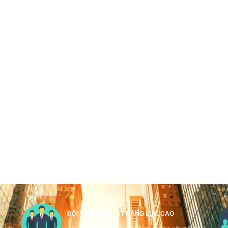
ĐỘI NGŨ GIÁM SÁT NĂNG LỰC CAO