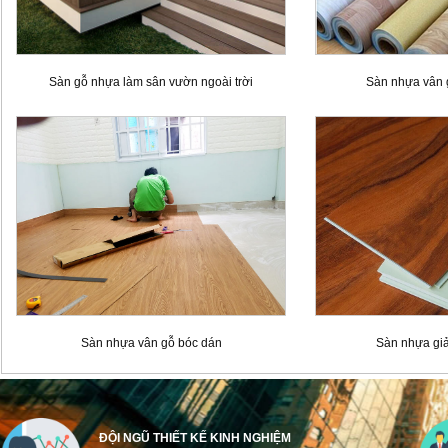
Sàn gỗ nhựa làm sân vườn ngoài trời
Sàn nhựa vân gỗ
Sàn nhựa vân gỗ bóc dán
Sàn nhựa gi
ĐỘI NGŨ THIẾT KẾ KINH NGHIỆM