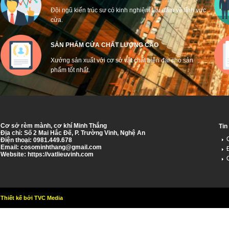
Đội ngũ kiến trúc sư có kinh nghiệm lâu năm về lĩnh vực
cửa.
SẢN PHẨM CỬA CHẤT LƯỢNG CAO
Xưởng sản xuất với cơ sở vật chất hiện đại cho sản
phẩm tốt nhất.
Cơ sở rèm mành, cơ khí Minh Thắng
Tin
Địa chỉ: Số 2 Mai Hắc Đế, P. Trường Vinh, Nghệ An
Điện thoại: 0981.449.678
Email:
cosominhthang@gmail.com
Website: https://vatlieuvinh.com
Thiết kế bởi TVC Media