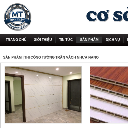
TRANG CHỦ
GIỚI THIỆU
TIN TỨC
SẢN PHẨM
DỊCH VỤ
SẢN PHẨM
| THI CÔNG TƯỜNG TRẦN VÁCH NHỰA NANO