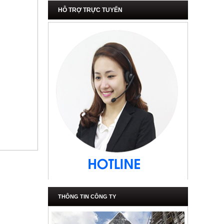
HỖ TRỢ TRỰC TUYẾN
THÔNG TIN CÔNG TY