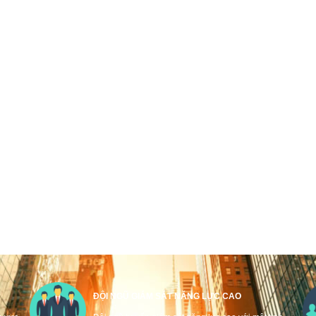
ĐỘI NGŨ GIÁM SÁT NĂNG LỰC CAO