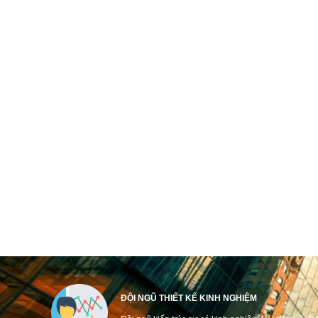
ĐỘI NGŨ THIẾT KẾ KINH NGHIỆM