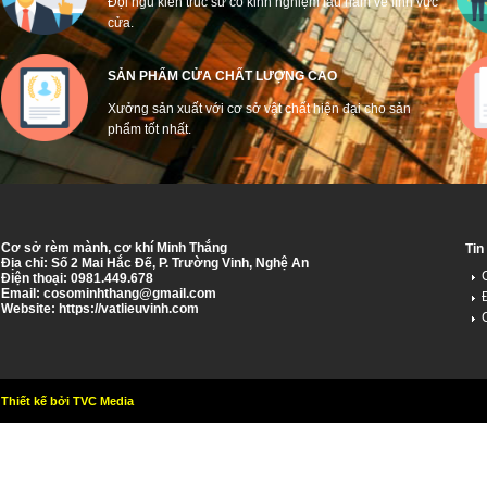
Đội ngũ kiến trúc sư có kinh nghiệm lâu năm về lĩnh vực
cửa.
SẢN PHẨM CỬA CHẤT LƯỢNG CAO
Xưởng sản xuất với cơ sở vật chất hiện đại cho sản
phẩm tốt nhất.
Cơ sở rèm mành, cơ khí Minh Thắng
Tin
Địa chỉ: Số 2 Mai Hắc Đế, P. Trường Vinh, Nghệ An
Điện thoại: 0981.449.678
Email:
cosominhthang@gmail.com
Website: https://vatlieuvinh.com
Thiết kế bởi TVC Media