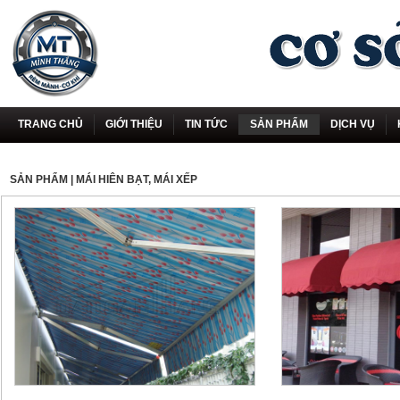
TRANG CHỦ
GIỚI THIỆU
TIN TỨC
SẢN PHẨM
DỊCH VỤ
SẢN PHẨM
| MÁI HIÊN BẠT, MÁI XẾP