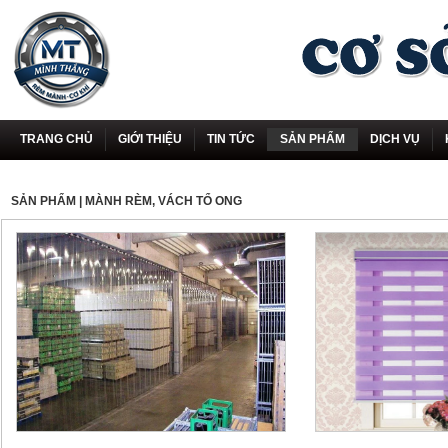
TRANG CHỦ
GIỚI THIỆU
TIN TỨC
SẢN PHẨM
DỊCH VỤ
SẢN PHẨM
| MÀNH RÈM, VÁCH TỔ ONG