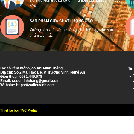
Đội ngũ kiến trúc sư có kinh nghiệm lâu năm về lĩnh vực
cửa.
SẢN PHẨM CỬA CHẤT LƯỢNG CAO
Xưởng sản xuất với cơ sở vật chất hiện đại cho sản
phẩm tốt nhất.
Cơ sở rèm mành, cơ khí Minh Thắng
Tin
Địa chỉ: Số 2 Mai Hắc Đế, P. Trường Vinh, Nghệ An
Điện thoại: 0981.449.678
Email:
cosominhthang@gmail.com
Website: https://vatlieuvinh.com
Thiết kế bởi TVC Media